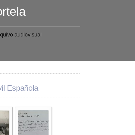
rtela
quivo audiovisual
il Española