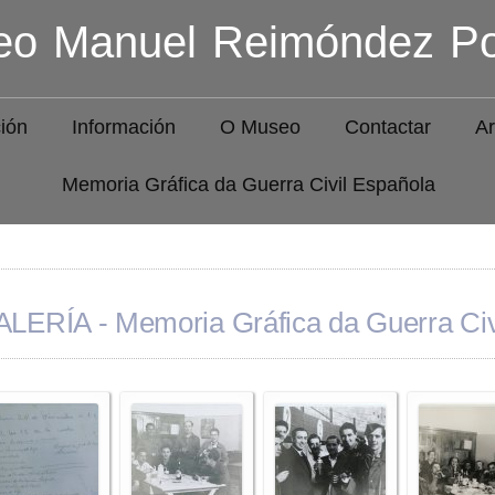
o Manuel Reimóndez Po
ión
Información
O Museo
Contactar
Ar
Memoria Gráfica da Guerra Civil Española
LERÍA - Memoria Gráfica da Guerra Civ